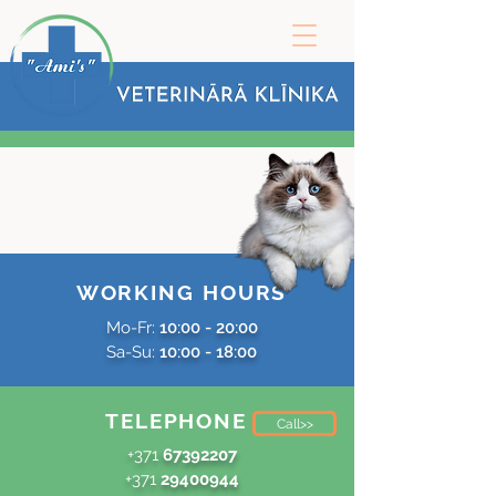
WORKING HOURS
Mo-Fr:
10:00 - 20:00
Sa-Su:
10:00 - 18:00
TELEPHONE
Call>>
+371
67392207
+371
29400944