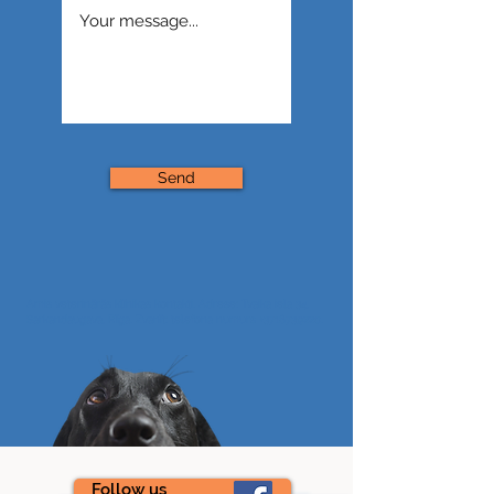
Send
Amis veterinārās klīnikas kontakti. Adrese: Tvaika iela 34,
Sarkandaugava, Rīga. Zvanīt: telefona numurs
+3716739220
.
Follow us