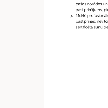
pašas norādes un a
pastiprinājums, p
Meklē profesionāl
pastiprinās, nevil
sertificēta suņu tr