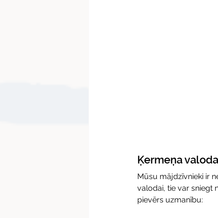
Ķermeņa valodas 
Mūsu mājdzīvnieki ir 
valodai, tie var snieg
pievērs uzmanību: