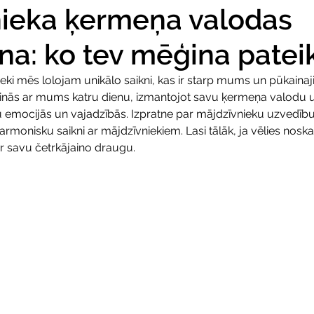
nieka ķermeņa valodas
ana: ko tev mēģina patei
eki mēs lolojam unikālo saikni, kas ir starp mums un pūkaina
inās ar mums katru dienu, izmantojot savu ķermeņa valodu u
 emocijās un vajadzībās. Izpratne par mājdzīvnieku uzvedību ir
rmonisku saikni ar mājdzīvniekiem. Lasi tālāk, ja vēlies noskaid
ar savu četrkājaino draugu.