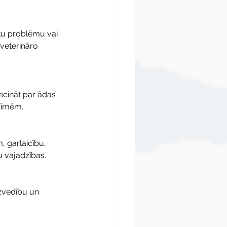
ku problēmu vai 
veterināro 
ecināt par ādas 
azīmēm.
 garlaicību, 
ņu vajadzības.
zvedību un 