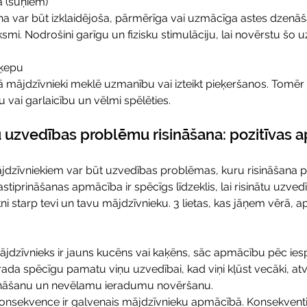
a (suņiem)
a var būt izklaidējoša, pārmērīga vai uzmācīga astes dzenāša
ksmi. Nodrošini garīgu un fizisku stimulāciju, lai novērstu šo 
 ķepu
ā mājdzīvnieki meklē uzmanību vai izteikt pieķeršanos. Tomēr t
u vai garlaicību un vēlmi spēlēties.
 uzvedības problēmu risināšana: pozitīvas 
jdzīvniekiem var būt uzvedības problēmas, kuru risināšana p
pastiprināšanas apmācība ir spēcīgs līdzeklis, lai risinātu uzv
ikni starp tevi un tavu mājdzīvnieku. 3 lietas, kas jāņem vērā, 
mājdzīvnieks ir jauns kucēns vai kaķēns, sāc apmācību pēc iesp
da spēcīgu pamatu viņu uzvedībai, kad viņi kļūst vecāki, atv
nāšanu un nevēlamu ieradumu novēršanu.
konsekvence ir galvenais mājdzīvnieku apmācībā. Konsekventi