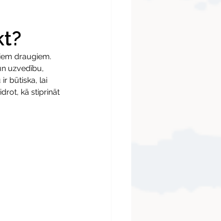
kt?
jiem draugiem. 
n uzvedību, 
 būtiska, lai 
rot, kā stiprināt 