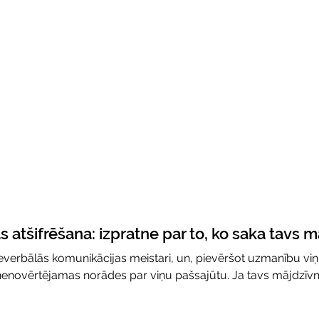
atšifrēšana: izpratne par to, ko saka tavs m
neverbālās komunikācijas meistari, un, pievēršot uzmanību vi
t nenovērtējamas norādes par viņu pašsajūtu. Ja tavs mājdzīvni