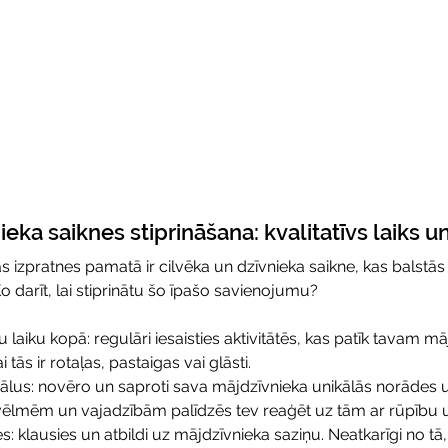
eka saiknes stiprināšana: kvalitatīvs laiks un
 izpratnes pamatā ir cilvēka un dzīvnieka saikne, kas balstās 
o darīt, lai stiprinātu šo īpašo savienojumu?
u laiku kopā: regulāri iesaisties aktivitātēs, kas patīk tavam m
i tās ir rotaļas, pastaigas vai glāsti.
ālus: novēro un saproti sava mājdzīvnieka unikālās norādes u
vēlmēm un vajadzībām palīdzēs tev reaģēt uz tām ar rūpību un
s: klausies un atbildi uz mājdzīvnieka saziņu. Neatkarīgi no tā, v