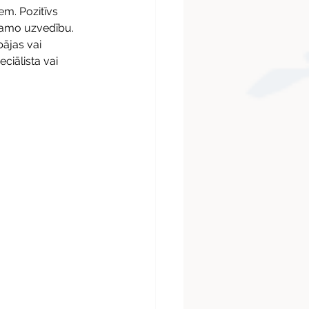
m. Pozitīvs 
ēlamo uzvedību.
ājas vai 
ciālista vai 