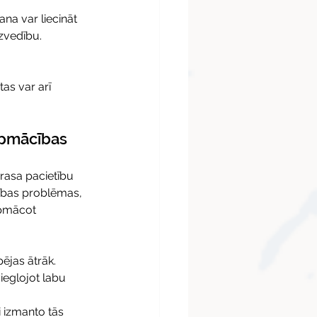
na var liecināt 
uzvedību.
as var arī 
apmācības 
rasa pacietību 
edības problēmas, 
apmācot 
ējas ātrāk. 
ieglojot labu 
 izmanto tās 