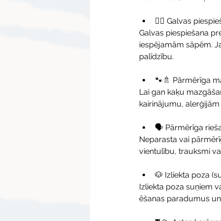
🙆‍♂️ Galvas piespi
Galvas piespiešana pre
iespējamām sāpēm. Ja 
palīdzību.
🐾🚿 Pārmērīga ma
Lai gan kaķu mazgāšanā
kairinājumu, alerģijām
🗣️ Pārmērīga rie
Neparasta vai pārmērīg
vientulību, trauksmi va
🐶 Izliekta poza (su
Izliekta poza suņiem v
ēšanas paradumus un ko