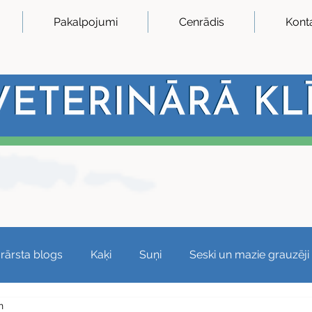
Pakalpojumi
Cenrādis
Konta
ārārsta blogs
Kaķi
Suņi
Seski un mazie grauzēji
n