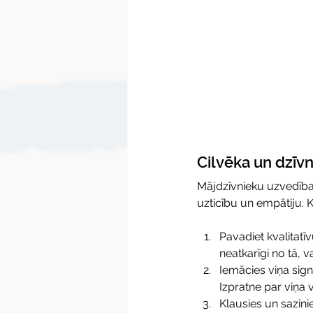
Cilvēka un dzīvni
Mājdzīvnieku uzvedības
uzticību un empātiju. K
Pavadiet kvalitatīv
neatkarīgi no tā, va
Iemācies viņa sign
Izpratne par viņa 
Klausies un sazinie