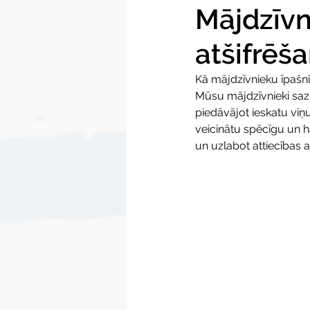
Mājdzīv
atšifrēš
Kā mājdzīvnieku īpašni
Mūsu mājdzīvnieki saz
piedāvājot ieskatu viņu
veicinātu spēcīgu un ha
un uzlabot attiecības 