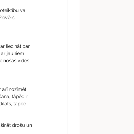
teiktību vai 
Pievērs 
r liecināt par 
 ar jauniem 
ecinošas vides 
 arī nozīmēt 
ana, tāpēc ir 
tklāts, tāpēc 
rošināt drošu un 