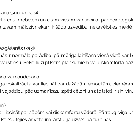
ešana (suņi un kaķi)
t sienu, mēbelēm un citām vietām var liecināt par neiroloģis
tavam mājdzīvniekam ir šāda uzvedība, nekavējoties meklē 
zgāšanās (kaķi)
s ir normāla parādība, pārmērīga laizīšana vienā vietā var li
 vai stresu. Seko līdzi plikiem plankumiem vai diskomforta p
šana vai ņaudēšana
a vokalizācija var liecināt par dažādām emocijām, piemēram,
i vajadzību pēc uzmanības. Izpēti cēloni un atbilstoši risini vi
ņi)
ar liecināt par sāpēm vai diskomfortu vēderā. Pārraugi viņa u
nsultējies ar veterinārārstu, ja uzvedība turpinās.