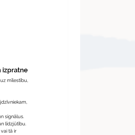
 izpratne 
uz mīlestību, 
ājdzīvniekam, 
n signālus. 
 līdzjūtību.
ai tā ir 