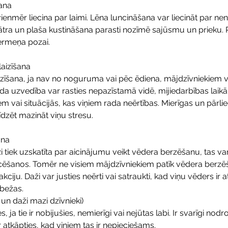
šana
enmēr liecina par laimi. Lēna luncināšana var liecināt par neno
ātra un plaša kustināšana parasti nozīmē sajūsmu un prieku. 
ermeņa pozai.
laizīšana 
zīšana, ja nav no noguruma vai pēc ēdiena, mājdzīvniekiem va
āda uzvedība var rasties nepazīstamā vidē, mijiedarbības laikā
em vai situācijās, kas viņiem rada neērtības. Mierīgas un pārli
dzēt mazināt viņu stresu.
na 
 tiek uzskatīta par aicinājumu veikt vēdera berzēšanu, tas var
cēšanos. Tomēr ne visiem mājdzīvniekiem patīk vēdera berzēš
kciju. Daži var justies neērti vai satraukti, kad viņu vēders ir a
obežas.
 un daži mazi dzīvnieki)
s, ja tie ir nobijušies, nemierīgi vai nejūtas labi. Ir svarīgi nod
ar atkāpties, kad viņiem tas ir nepieciešams.