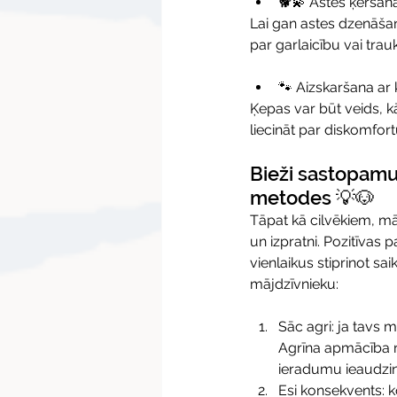
🐕💫 Astes ķeršan
Lai gan astes dzenāšan
par garlaicību vai trau
🐾 Aizskaršana ar
Ķepas var būt veids, k
liecināt par diskomfort
Bieži sastopamu
metodes 💡🐶
Tāpat kā cilvēkiem, mā
un izpratni. Pozitīvas 
vienlaikus stiprinot sa
mājdzīvnieku:
Sāc agri: ja tavs 
Agrīna apmācība ra
ieradumu ieaudzi
Esi konsekvents: 