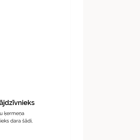
ājdzīvnieks
ņu ķermeņa 
eks dara šādi, 