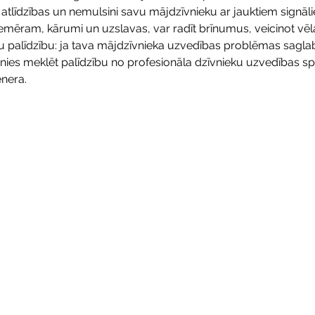
tlīdzības un nemulsini savu mājdzīvnieku ar jauktiem signālie
iemēram, kārumi un uzslavas, var radīt brīnumus, veicinot v
u palīdzību: ja tava mājdzīvnieka uzvedības problēmas saglab
cinies meklēt palīdzību no profesionāla dzīvnieku uzvedības spe
enera. 