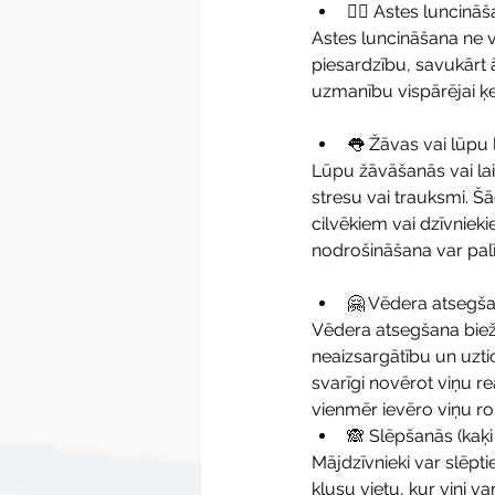
🐕‍🦺 Astes luncinā
Astes luncināšana ne vi
piesardzību, savukārt 
uzmanību vispārējai ķ
👅 Žāvas vai lūpu 
Lūpu žāvāšanās vai lai
stresu vai trauksmi. Š
cilvēkiem vai dzīvnieki
nodrošināšana var palī
🤗 Vēdera atsegša
Vēdera atsegšana bieži
neaizsargātību un uzti
svarīgi novērot viņu rea
vienmēr ievēro viņu r
🙈 Slēpšanās (kaķi
Mājdzīvnieki var slēptie
klusu vietu, kur viņi v