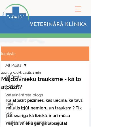
Ieraksts
All Posts
2023. g. 5. okt.
Lasīts 1 min
All Posts
Mājdzīvnieku trauksme - kā to
atpazīt?
Noderīgi
Veterinārārsta blogs
Kā atpazīt pazīmes, kas liecina, ka tavs 
Kaķi
mīlulis izjūt nemieru un trauksmi? Tik 
Suņi
pat svarīga kā fiziskā, ir arī mūsu 
Seski un mazie grauzēji
mājdzīvnieku garīgā labsajūta!