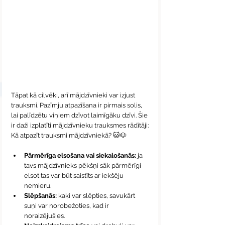
Tāpat kā cilvēki, arī mājdzīvnieki var izjust 
trauksmi. Pazīmju atpazīšana ir pirmais solis, 
lai palīdzētu viņiem dzīvot laimīgāku dzīvi. Šie 
ir daži izplatīti mājdzīvnieku trauksmes rādītāji:
Kā atpazīt trauksmi mājdzīvniekā? 🐱🐶
Pārmērīga elsošana vai siekalošanās: 
ja 
tavs mājdzīvnieks pēkšņi sāk pārmērīgi 
elsot tas var būt saistīts ar iekšēju 
nemieru.
Slēpšanās: 
kaķi var slēpties, savukārt 
suņi var norobežoties, kad ir 
noraizējušies.