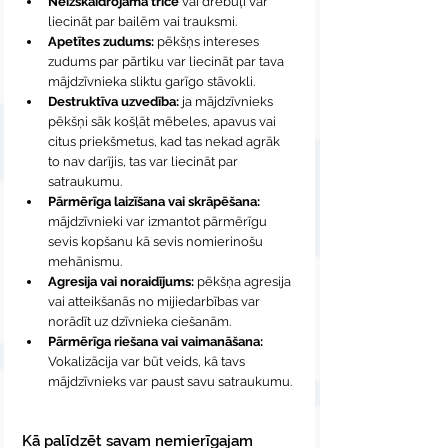
Neizskaidrojama trīce
 vai drebuļi var 
liecināt par bailēm vai trauksmi.
Apetītes zudums: 
pēkšņs intereses 
zudums par pārtiku var liecināt par tava 
mājdzīvnieka sliktu garīgo stāvokli.
Destruktīva uzvedība: 
ja mājdzīvnieks 
pēkšņi sāk košļāt mēbeles, apavus vai 
citus priekšmetus, kad tas nekad agrāk 
to nav darījis, tas var liecināt par 
satraukumu.
Pārmērīga laizīšana vai skrāpēšana: 
mājdzīvnieki var izmantot pārmērīgu 
sevis kopšanu kā sevis nomierinošu 
mehānismu.
Agresija vai noraidījums: 
pēkšņa agresija 
vai atteikšanās no mijiedarbības var 
norādīt uz dzīvnieka ciešanām.
Pārmērīga riešana vai vaimanāšana:
Vokalizācija var būt veids, kā tavs 
mājdzīvnieks var paust savu satraukumu.
Kā palīdzēt savam nemierīgajam 