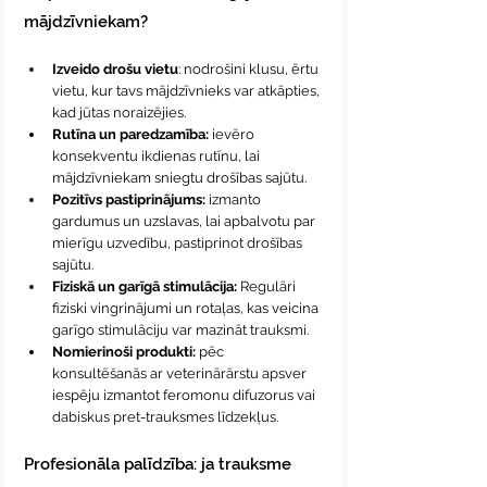
mājdzīvniekam? 
Izveido drošu vietu
: nodrošini klusu, ērtu 
vietu, kur tavs mājdzīvnieks var atkāpties, 
kad jūtas noraizējies.
Rutīna un paredzamība: 
ievēro 
konsekventu ikdienas rutīnu, lai 
mājdzīvniekam sniegtu drošības sajūtu.
Pozitīvs pastiprinājums:
 izmanto 
gardumus un uzslavas, lai apbalvotu par 
mierīgu uzvedību, pastiprinot drošības 
sajūtu.
Fiziskā un garīgā stimulācija:
 Regulāri 
fiziski vingrinājumi un rotaļas, kas veicina 
garīgo stimulāciju var mazināt trauksmi.
Nomierinoši produkti: 
pēc 
konsultēšanās ar veterinārārstu apsver 
iespēju izmantot feromonu difuzorus vai 
dabiskus pret-trauksmes līdzekļus.
Profesionāla palīdzība: ja trauksme 