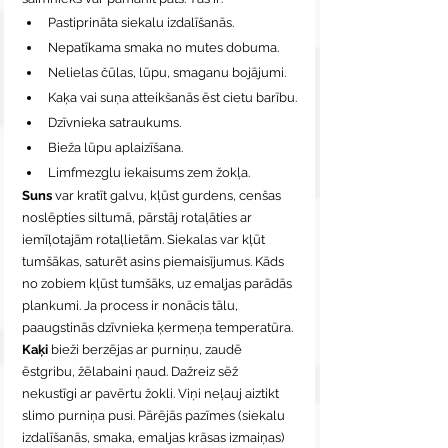
Pastiprināta siekalu izdalīšanās.
Nepatīkama smaka no mutes dobuma.
Nelielas čūlas, lūpu, smaganu bojājumi.
Kaķa vai suņa atteikšanās ēst cietu barību.
Dzīvnieka satraukums.
Bieža lūpu aplaizīšana.
Limfmezglu iekaisums zem žokļa.
Suns
 var kratīt galvu, kļūst gurdens, cenšas 
noslēpties siltumā, pārstāj rotaļāties ar 
iemīļotajām rotaļlietām. Siekalas var kļūt 
tumšākas, saturēt asins piemaisījumus. Kāds 
no zobiem kļūst tumšāks, uz emaljas parādās 
plankumi. Ja process ir nonācis tālu, 
paaugstinās dzīvnieka ķermeņa temperatūra.
Kaķi
 bieži berzējas ar purniņu, zaudē 
ēstgribu, žēlabaini ņaud. Dažreiz sēž 
nekustīgi ar pavērtu žokli. Viņi neļauj aiztikt 
slimo purniņa pusi. Pārējās pazīmes (siekalu 
izdalīšanās, smaka, emaljas krāsas izmaiņas) 