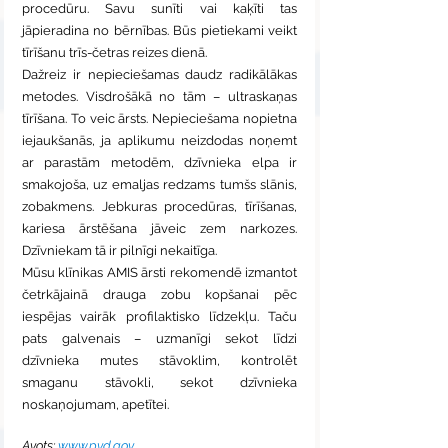
procedūru. Savu sunīti vai kaķīti tas 
jāpieradina no bērnības. Būs pietiekami veikt 
tīrīšanu trīs-četras reizes dienā.
Dažreiz ir nepieciešamas daudz radikālākas 
metodes. Visdrošākā no tām – ultraskaņas 
tīrīšana. To veic ārsts. Nepieciešama nopietna 
iejaukšanās, ja aplikumu neizdodas noņemt 
ar parastām metodēm, dzīvnieka elpa ir 
smakojoša, uz emaljas redzams tumšs slānis, 
zobakmens. Jebkuras procedūras, tīrīšanas, 
kariesa ārstēšana jāveic zem narkozes. 
Dzīvniekam tā ir pilnīgi nekaitīga.
Mūsu klīnikas AMIS ārsti rekomendē izmantot 
četrkājainā drauga zobu kopšanai pēc 
iespējas vairāk profilaktisko līdzekļu. Taču 
pats galvenais – uzmanīgi sekot līdzi 
dzīvnieka mutes stāvoklim, kontrolēt 
smaganu stāvokli, sekot dzīvnieka 
noskaņojumam, apetītei.
Avots: 
www.pvd.gov