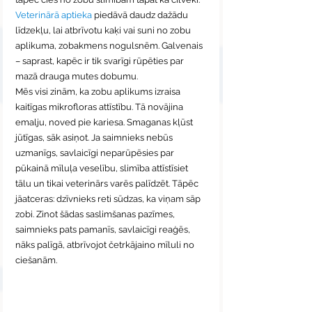
Veterinārā aptieka
 piedāvā daudz dažādu 
līdzekļu, lai atbrīvotu kaķi vai suni no zobu 
aplikuma, zobakmens nogulsnēm. Galvenais 
– saprast, kapēc ir tik svarīgi rūpēties par 
mazā drauga mutes dobumu.
Mēs visi zinām, ka zobu aplikums izraisa 
kaitīgas mikrofloras attīstību. Tā novājina 
emalju, noved pie kariesa. Smaganas kļūst 
jūtīgas, sāk asiņot. Ja saimnieks nebūs 
uzmanīgs, savlaicīgi neparūpēsies par 
pūkainā mīluļa veselību, slimība attīstīsiet 
tālu un tikai veterinārs varēs palīdzēt. Tāpēc 
jāatceras: dzīvnieks reti sūdzas, ka viņam sāp 
zobi. Zinot šādas saslimšanas pazīmes, 
saimnieks pats pamanīs, savlaicīgi reaģēs, 
nāks palīgā, atbrīvojot četrkājaino mīluli no 
ciešanām.