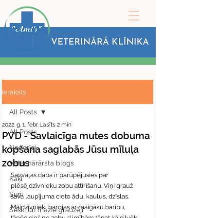
Ieraksts
All Posts
2022. g. 1. febr.
Lasīts 2 min
All Posts
PVD - Savlaicīga mutes dobuma
kopšana saglabās Jūsu mīluļa
Noderīgi
zobus
Veterinārārsta blogs
Savvaļas daba ir parūpējusies par 
Kaķi
plēsējdzīvnieku zobu attīrīšanu. Viņi grauž 
Suņi
sava laupījuma cieto ādu, kaulus, dzīslas. 
Mājdzīvnieki barojas ar maigāku barību, 
Seski un mazie grauzēji
tāpēc cieš no zobu slimībām tāpat kā cilvēki. 