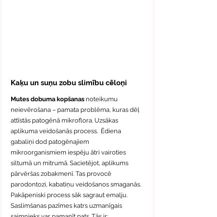
Kaķu un suņu zobu slimību cēloņi
Mutes dobuma kopšanas
 noteikumu 
neievērošana – pamata problēma, kuras dēļ 
attīstās patogēnā mikroflora. Uzsākas 
aplikuma veidošanās process.  Ēdiena 
gabaliņi dod patogēnajiem 
mikroorganismiem iespēju ātri vairoties 
siltumā un mitrumā. Sacietējot, aplikums 
pārvēršas zobakmenī. Tas provocē 
parodontozi, kabatiņu veidošanos smaganās. 
Pakāpeniski process sāk sagraut emalju.
Saslimšanas pazīmes katrs uzmanīgais 
saimnieks var pamanīt pats. Tās ir: