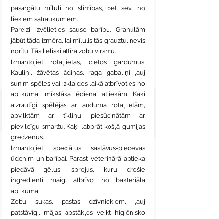
pasargātu mīluli no slimības, bet sevi no 
liekiem satraukumiem.
Pareizi izvēlieties sauso barību. Granulām 
jābūt tāda izmēra, lai mīlulis tās grauztu, nevis 
norītu. Tās lieliski attīra zobu virsmu.
Izmantojiet rotaļlietas, cietos gardumus. 
Kauliņi, žāvētas ādiņas, raga gabaliņi ļauj 
sunim spēles vai izklaides laikā atbrīvoties no 
aplikuma, mīkstāka ēdiena atliekām. Kaķi 
aizrautīgi spēlējas ar auduma rotaļlietām, 
apvilktām ar tīkliņu, piesūcinātām ar 
pievilcīgu smaržu. Kaķi labprāt košļā gumijas 
gredzenus.
Izmantojiet speciālus sastāvus-piedevas 
ūdenim un barībai. Parasti veterinārā aptieka 
piedāvā gēlus, sprejus, kuru drošie 
ingredienti maigi atbrīvo no bakteriāla 
aplikuma.
Zobu sukas, pastas dzīvniekiem, ļauj 
patstāvīgi, mājas apstākļos veikt higiēnisko 