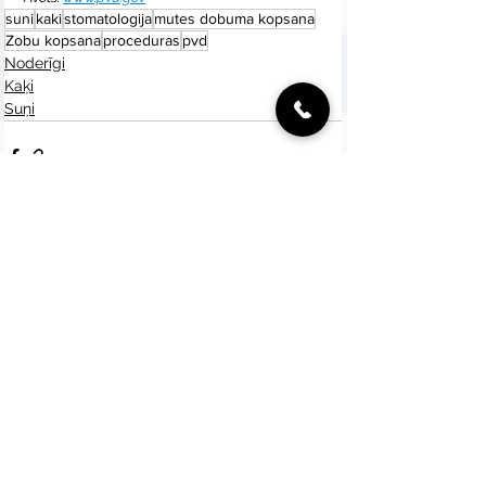
suni
kaki
stomatologija
mutes dobuma kopsana
Zobu kopsana
proceduras
pvd
Noderīgi
Kaķi
Suņi
Skatīt visu
Jaunākie ieraksti