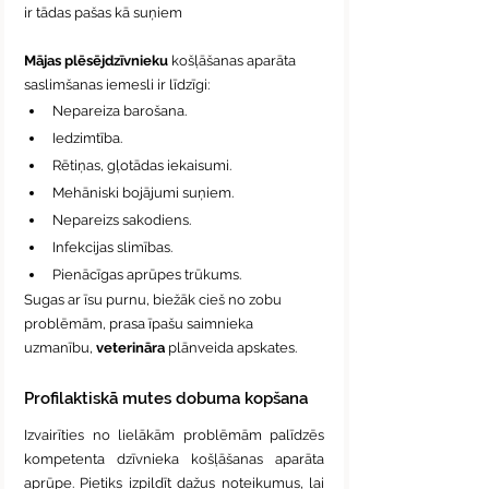
ir tādas pašas kā suņiem
Mājas plēsējdzīvnieku
 košļāšanas aparāta 
saslimšanas iemesli ir līdzīgi:
Nepareiza barošana.
Iedzimtība.
Rētiņas, gļotādas iekaisumi.
Mehāniski bojājumi suņiem.
Nepareizs sakodiens.
Infekcijas slimības.
Pienācīgas aprūpes trūkums.
Sugas ar īsu purnu, biežāk cieš no zobu 
problēmām, prasa īpašu saimnieka 
uzmanību, 
veterināra
 plānveida apskates.
Profilaktiskā mutes dobuma kopšana
Izvairīties no lielākām problēmām palīdzēs 
kompetenta dzīvnieka košļāšanas aparāta 
aprūpe. Pietiks izpildīt dažus noteikumus, lai 