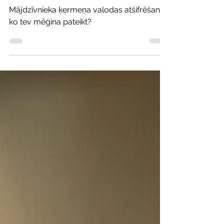
tev mēģina pateikt?
Mājdzīvnieka ķermeņa valodas atšifrēšana:
ko tev mēģina pateikt?