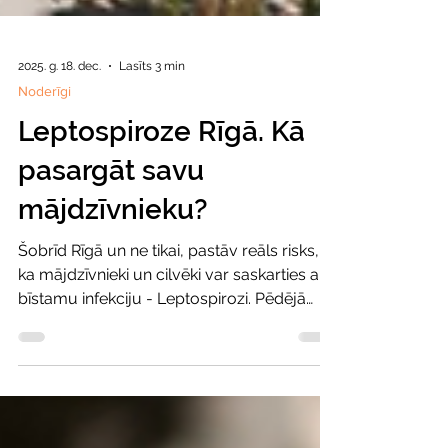
2025. g. 18. dec.
Lasīts 3 min
Noderīgi
Leptospiroze Rīgā. Kā
pasargāt savu
mājdzīvnieku?
Šobrīd Rīgā un ne tikai, pastāv reāls risks,
ka mājdzīvnieki un cilvēki var saskarties ar
bīstamu infekciju - Leptospirozi. Pēdējā
laikā pieaug brīdinājumi par šo slimību, jo
baktērijas izplatās ar savairojušos grauzēju
(piemēram, žurku un peļu) urīnu, un tās var
saglabāties mitrā vidē - augsnē, ūdenī,
appludinātos dārzos vai kanalizācijas