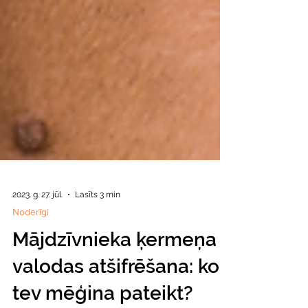
2023. g. 27. jūl.
Lasīts 3 min
Noderīgi
Mājdzīvnieka ķermeņa
valodas atšifrēšana: ko