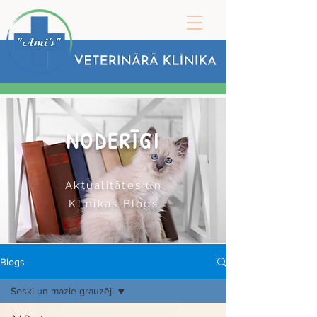
NODERĪGI
Aktualitātes un
Klīnikas Blogs
Blogs
Seski un mazie grauzēji