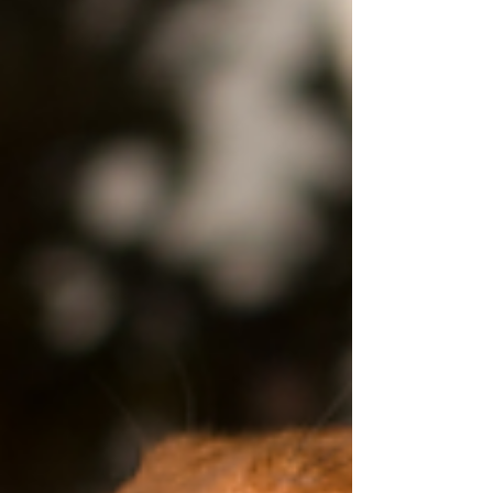
vietās. Leptospiroze ir bīstama
mājdzīvniekiem ne tikai laukos, bet tagad
jau arī pilsētās - tiem, kas apmeklē parkus,
staigā pa pagalmie