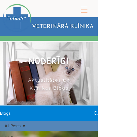
NODERĪGI
Aktualitātes un
Klīnikas Blogs
Blogs
All Posts