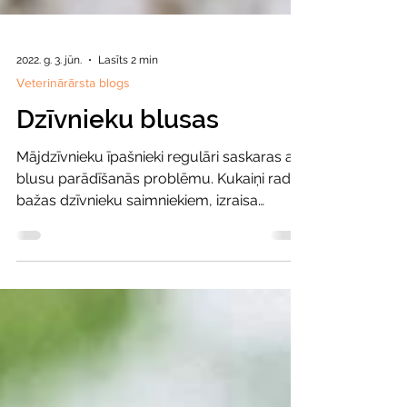
2022. g. 3. jūn.
Lasīts 2 min
Veterinārārsta blogs
Dzīvnieku blusas
Mājdzīvnieku īpašnieki regulāri saskaras ar
blusu parādīšanās problēmu. Kukaiņi rada
bažas dzīvnieku saimniekiem, izraisa
diskomfortu...