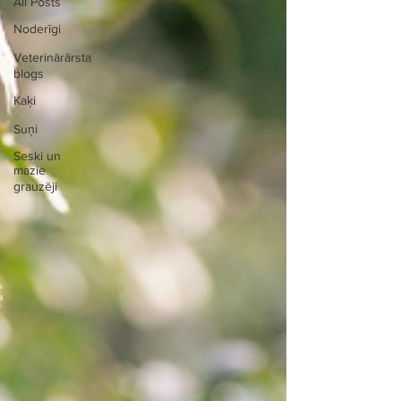
All Posts
Noderīgi
Veterinārārsta
blogs
Kaķi
Suņi
Seski un
mazie
grauzēji