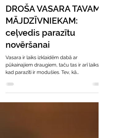
Noderīgi
DROŠA VASARA TAVAM
MĀJDZĪVNIEKAM:
ceļvedis parazītu
novēršanai
Vasara ir laiks izklaidēm dabā ar
pūkainajiem draugiem, taču tas ir arī laiks,
kad parazīti ir modušies. Tev, kā
mājdzīvnieka īpašniekam...